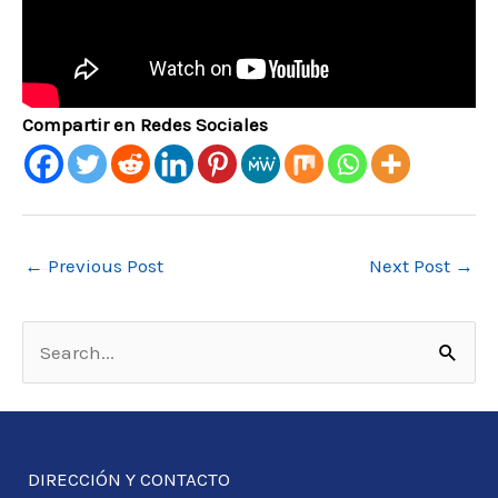
Compartir en Redes Sociales
←
Previous Post
Next Post
→
S
e
a
r
DIRECCIÓN Y CONTACTO