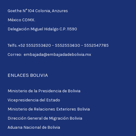
c
Goethe N° 104 Colonia, Anzures
h
México CDMX.
f
Delegación Miguel Hidalgo C.P. 11590
o
r
Telfs. +52 5552553620 – 5552553630 – 5552547785
:
Correo: embajada@embajadadebolivia.mx
ENLACES BOLIVIA
Ministerio de la Presidencia de Bolivia
Vicepresidencia del Estado
Ministerio de Relaciones Exteriores Bolivia
Dirección General de Migración Bolivia
Aduana Nacional de Bolivia