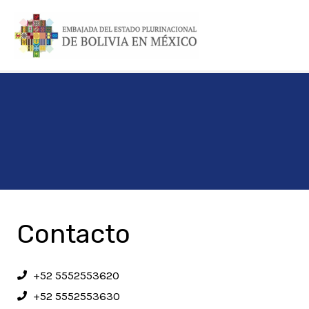
Skip
to
content
Contacto
+52 5552553620
+52 5552553630