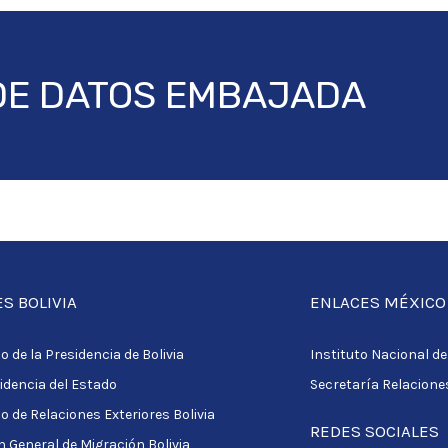
e
t
t
b
t
u
o
e
b
o
r
e
k
DE DATOS EMBAJADA
-
f
S BOLIVIA
ENLACES MÉXICO
o de la Presidencia de Bolivia
Instituto Nacional d
idencia del Estado
Secretaría Relacione
io de Relaciones Exteriores Bolivia
REDES SOCIALES
n General de Migración Bolivia