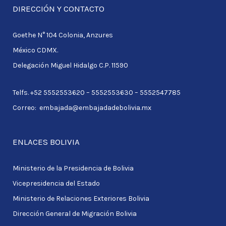
r
DIRECCIÓN Y CONTACTO
c
Goethe N° 104 Colonia, Anzures
h
México CDMX.
f
Delegación Miguel Hidalgo C.P. 11590
o
r
Telfs. +52 5552553620 – 5552553630 – 5552547785
:
Correo: embajada@embajadadebolivia.mx
ENLACES BOLIVIA
Ministerio de la Presidencia de Bolivia
Vicepresidencia del Estado
Ministerio de Relaciones Exteriores Bolivia
Dirección General de Migración Bolivia