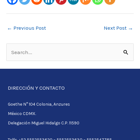
←
Previous Post
Next Post
→
S
e
a
r
DIRECCIÓN Y CONTACTO
c
Goethe N° 104 Colonia, Anzures
h
México CDMX.
f
Delegación Miguel Hidalgo C.P. 11590
o
r
Telfs. +52 5552553620 – 5552553630 – 5552547785