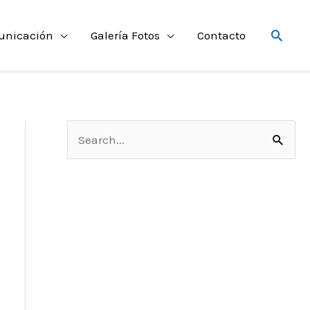
Searc
unicación
Galería Fotos
Contacto
S
e
a
r
c
h
f
o