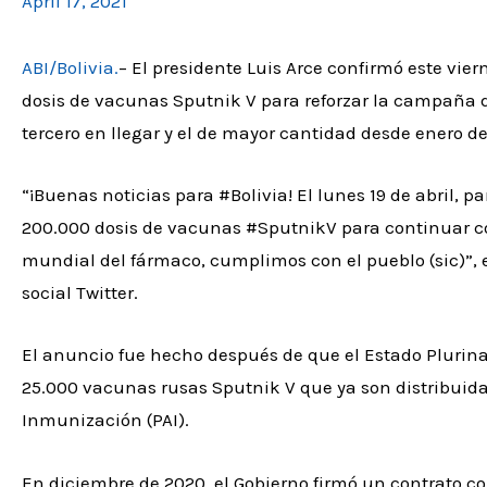
April 17, 2021
ABI/Bolivia.
– El presidente Luis Arce confirmó este vie
dosis de vacunas Sputnik V para reforzar la campaña de
tercero en llegar y el de mayor cantidad desde enero de
“¡Buenas noticias para #Bolivia! El lunes 19 de abril, 
200.000 dosis de vacunas #SputnikV para continuar co
mundial del fármaco, cumplimos con el pueblo (sic)”, e
social Twitter.
El anuncio fue hecho después de que el Estado Plurina
25.000 vacunas rusas Sputnik V que ya son distribuidas
Inmunización (PAI).
En diciembre de 2020, el Gobierno firmó un contrato co