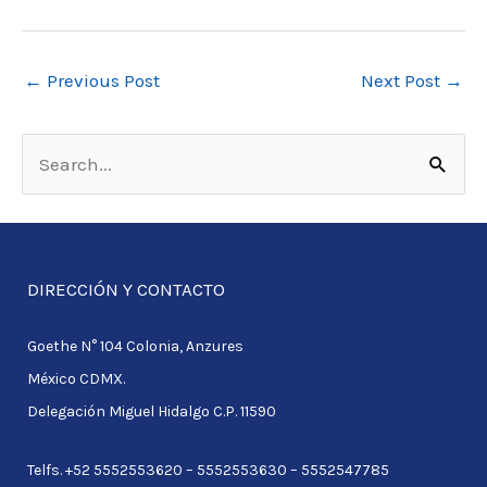
←
Previous Post
Next Post
→
S
e
a
r
DIRECCIÓN Y CONTACTO
c
Goethe N° 104 Colonia, Anzures
h
México CDMX.
f
Delegación Miguel Hidalgo C.P. 11590
o
r
Telfs. +52 5552553620 – 5552553630 – 5552547785