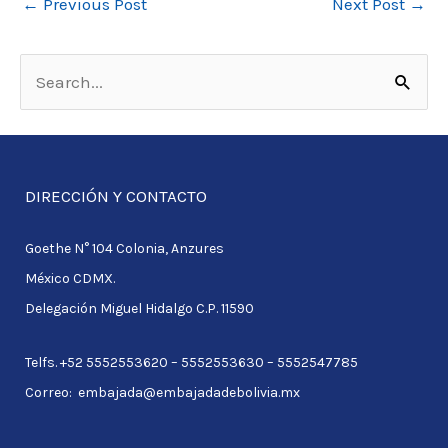
←
Previous Post
Next Post
→
S
e
a
r
DIRECCIÓN Y CONTACTO
c
Goethe N° 104 Colonia, Anzures
h
México CDMX.
f
Delegación Miguel Hidalgo C.P. 11590
o
r
Telfs. +52 5552553620 – 5552553630 – 5552547785
:
Correo: embajada@embajadadebolivia.mx