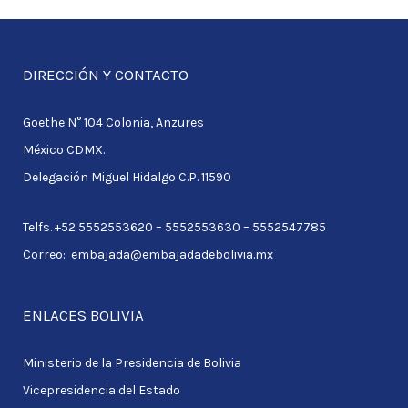
e
a
r
DIRECCIÓN Y CONTACTO
c
Goethe N° 104 Colonia, Anzures
h
México CDMX.
f
Delegación Miguel Hidalgo C.P. 11590
o
r
Telfs. +52 5552553620 – 5552553630 – 5552547785
:
Correo: embajada@embajadadebolivia.mx
ENLACES BOLIVIA
Ministerio de la Presidencia de Bolivia
Vicepresidencia del Estado