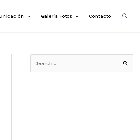
Searc
unicación
Galería Fotos
Contacto
S
e
a
r
c
h
f
o