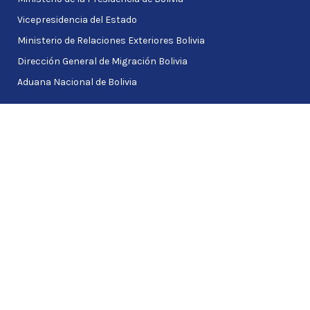
Vicepresidencia del Estado
Ministerio de Relaciones Exteriores Bolivia
Dirección General de Migración Bolivia
Aduana Nacional de Bolivia
ENLACES MÉXICO
Instituto Nacional de Migración México
Secretaría Relaciones Exteriores México
REDES SOCIALES
F
T
a
w
c
i
© 2026 Embajada de Bolivia en México
e
t