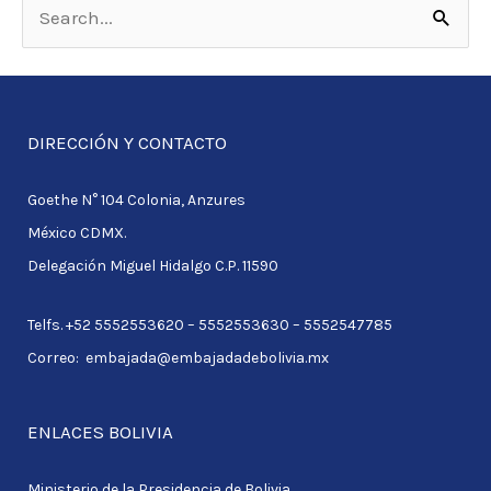
S
e
a
r
DIRECCIÓN Y CONTACTO
c
Goethe N° 104 Colonia, Anzures
h
México CDMX.
f
Delegación Miguel Hidalgo C.P. 11590
o
r
Telfs. +52 5552553620 – 5552553630 – 5552547785
:
Correo: embajada@embajadadebolivia.mx
ENLACES BOLIVIA
Ministerio de la Presidencia de Bolivia