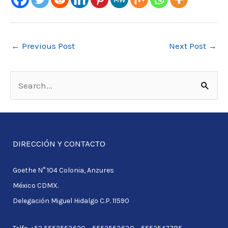
←
Previous Post
Next Post
→
S
e
a
r
DIRECCIÓN Y CONTACTO
c
Goethe N° 104 Colonia, Anzures
h
México CDMX.
f
Delegación Miguel Hidalgo C.P. 11590
o
r