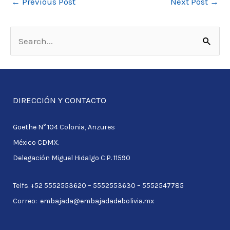
←
Previous Post
Next Post
→
S
e
a
r
DIRECCIÓN Y CONTACTO
c
Goethe N° 104 Colonia, Anzures
h
México CDMX.
f
Delegación Miguel Hidalgo C.P. 11590
o
r
Telfs. +52 5552553620 – 5552553630 – 5552547785
:
Correo: embajada@embajadadebolivia.mx