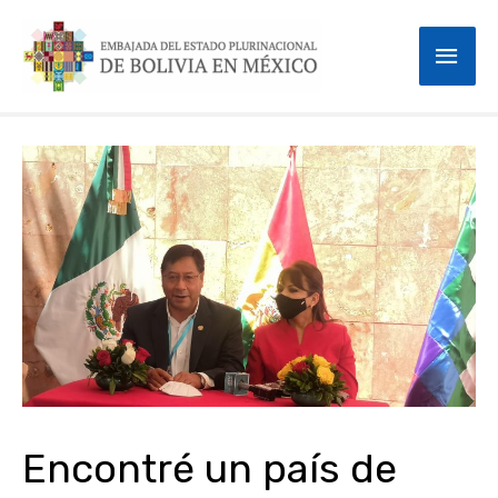
Skip
Mai
to
content
Men
Post
navigation
Encontré un país de