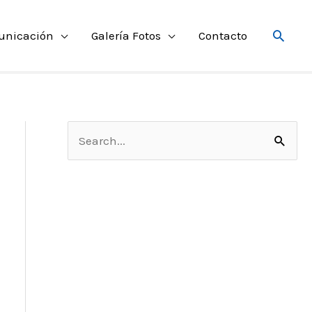
Searc
unicación
Galería Fotos
Contacto
S
e
a
r
c
h
f
o