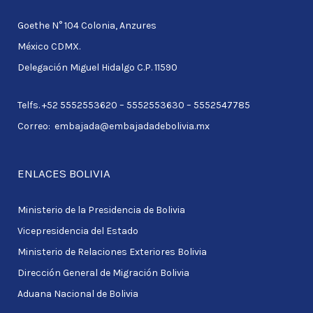
c
Goethe N° 104 Colonia, Anzures
h
México CDMX.
f
Delegación Miguel Hidalgo C.P. 11590
o
r
Telfs. +52 5552553620 – 5552553630 – 5552547785
:
Correo: embajada@embajadadebolivia.mx
ENLACES BOLIVIA
Ministerio de la Presidencia de Bolivia
Vicepresidencia del Estado
Ministerio de Relaciones Exteriores Bolivia
Dirección General de Migración Bolivia
Aduana Nacional de Bolivia