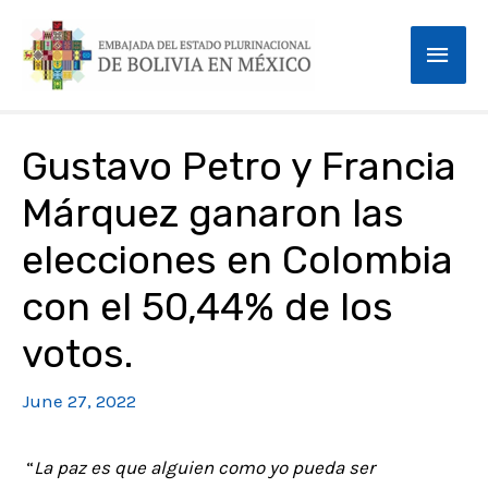
Skip
Mai
to
content
Men
Post
Gustavo Petro y Francia
navigation
Márquez ganaron las
elecciones en Colombia
con el 50,44% de los
votos.
June 27, 2022
“
La paz es que alguien como yo pueda ser