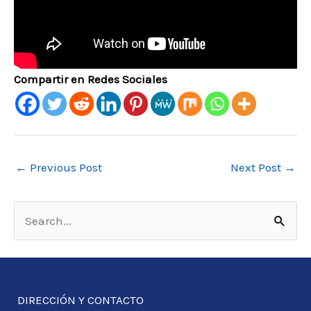
Compartir en Redes Sociales
←
Previous Post
Next Post
→
S
e
a
r
DIRECCIÓN Y CONTACTO