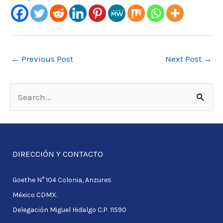
←
Previous Post
Next Post
→
S
e
a
r
DIRECCIÓN Y CONTACTO
c
Goethe N° 104 Colonia, Anzures
h
México CDMX.
f
Delegación Miguel Hidalgo C.P. 11590
o