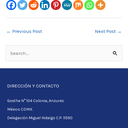
←
Previous Post
Next Post
→
S
e
a
r
DIRECCIÓN Y CONTACTO
c
Goethe N° 104 Colonia, Anzures
h
México CDMX.
f
Delegación Miguel Hidalgo C.P. 11590
o